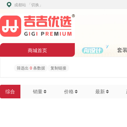
成都站
「切换」
套装配
商城首页
筛选出
0
条数据
复制链接
综合
销量
价格
最新
产地