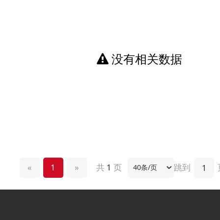
没有相关数据
1
»
跳转
共
1
页
跳到
页
配送安装
售后服务
加盟合作
物流配送
售后政策
招商加盟
配送范围
退换办理
投资合作
收货指南
家具保养
联系我们